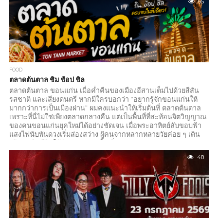
55
FOOD
ตลาดต้นตาล ชิม ช้อป ชิล
ตลาดต้นตาล ขอนแก่น เมื่อค่ำคืนของเมืองอีสานเต็มไปด้วยสีสัน
รสชาติ และเสียงดนตรี หากมีใครบอกว่า “อยากรู้จักขอนแก่นให้
มากกว่าการเป็นเมืองผ่าน” ผมคงแนะนำให้เริ่มต้นที่ ตลาดต้นตาล
เพราะที่นี่ไม่ใช่เพียงตลาดกลางคืน แต่เป็นพื้นที่ที่สะท้อนจิตวิญญาณ
ของคนขอนแก่นยุคใหม่ได้อย่างชัดเจน เมื่อพระอาทิตย์ลับขอบฟ้า
แสงไฟนับพันดวงเริ่มส่องสว่าง ผู้คนจากหลากหลายวัยค่อย ๆ เดิน
เข้ามาเติมชีวิตให้กับตลาดแห่งนี้ กลิ่นอาหารหอมกรุ่นลอยมาตาม
สายลม เสียงดนตรีสดดังแว่วมาจากเวทีกลาง และรอยยิ้มของผู้คน
48
ทำให้บรรยากาศเต็มไปด้วยความอบอุ่น ตลาดต้นตาลตั้งอยู่บนถนน
มิตรภาพ ใจกลางเมืองขอนแก่น เปิดให้บริการทุกวันในช่วงเย็น
จนถึงค่ำ...