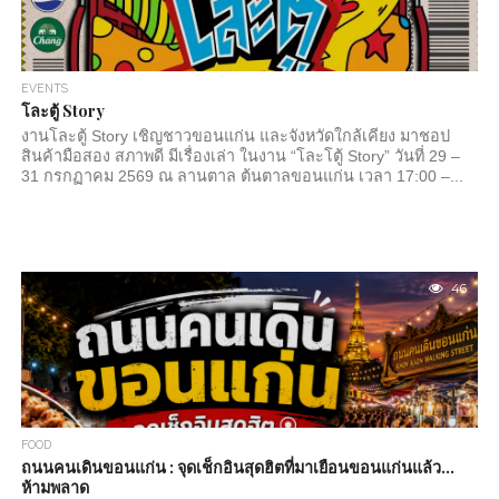
ละเอียดเล็กละเอียด—ลายพญานาค บานประตูแกะสลัก จิตรกรรม
ฝาผนัง และเรื่องเล่าพื้นบ้านที่ซ่อนอยู่ตามชั้นต่างๆ...
EVENTS
โละตู้ Story
งานโละตู้ Story เชิญชาวขอนแก่น และจังหวัดใกล้เคียง มาชอป
สินค้ามือสอง สภาพดี มีเรื่องเล่า ในงาน “โละโตู้ Story” วันที่ 29 –
31 กรกฏาคม 2569 ณ ลานตาล ต้นตาลขอนแก่น เวลา 17:00 –...
46
FOOD
ถนนคนเดินขอนแก่น : จุดเช็กอินสุดฮิตที่มาเยือนขอนแก่นแล้ว…
ห้ามพลาด