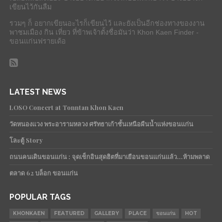
เขียนไว้กันลืม
รวมๆ ก็ อยากเขียนอะไรก็เขียนไว้ และยังเป็นอีกช่องทางของงาน
พาชมเมือง กิน เที่ยว ที่ข้าพเจ้าตั้งชื่อมันว่า Khon Kaen Finder -
ขอนแก่นฟรายเด้อ
LATEST NEWS
LOSO Concert at Tonntan Khon Kaen
วัดหนองแวง พระอารามหลวง ศรัทธาเก้าชั้นเหนือผืนน้ำแห่งขอนแก่น
โละตู้ Story
ถนนคนเดินขอนแก่น : จุดเช็กอินสุดฮิตที่มาเยือนขอนแก่นแล้ว…ห้ามพลาด
ตลาด 62 บล็อก ขอนแก่น
POPULAR TAGS
KHONKAEN
FEATURED
GALLERY
PLACE
ขอนแก่น
HOT