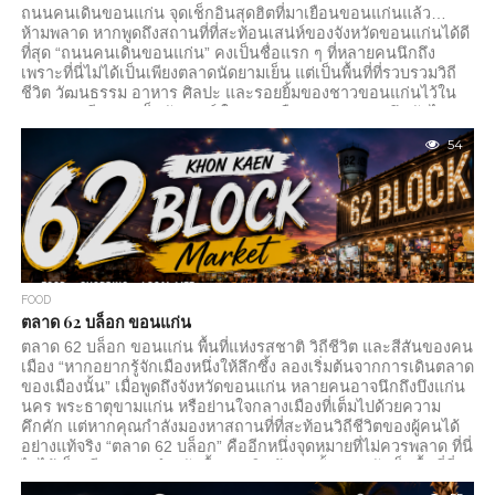
ถนนคนเดินขอนแก่น จุดเช็กอินสุดฮิตที่มาเยือนขอนแก่นแล้ว…
ห้ามพลาด หากพูดถึงสถานที่ที่สะท้อนเสน่ห์ของจังหวัดขอนแก่นได้ดี
ที่สุด “ถนนคนเดินขอนแก่น” คงเป็นชื่อแรก ๆ ที่หลายคนนึกถึง
เพราะที่นี่ไม่ได้เป็นเพียงตลาดนัดยามเย็น แต่เป็นพื้นที่ที่รวบรวมวิถี
ชีวิต วัฒนธรรม อาหาร ศิลปะ และรอยยิ้มของชาวขอนแก่นไว้ใน
ถนนสายเดียว ทุกเย็นวันเสาร์ ใจกลางเมืองขอนแก่นจะคึกคักไป
ด้วยนักท่องเที่ยว คนท้องถิ่น และครอบครัวที่ออกมาเดินเล่น ชิม
54
อาหารอร่อย และเลือกซื้อสินค้าทำมือจากผู้ประกอบการในชุมชน
ถนนสายนี้เปิดให้เดินตั้งแต่ช่วงเย็นไปจนถึงค่ำ พร้อมร้านค้าหลาย
ร้อยร้านที่เรียงรายตลอดเส้นทางกว่า 700...
FOOD
ตลาด 62 บล็อก ขอนแก่น
ตลาด 62 บล็อก ขอนแก่น พื้นที่แห่งรสชาติ วิถีชีวิต และสีสันของคน
เมือง “หากอยากรู้จักเมืองหนึ่งให้ลึกซึ้ง ลองเริ่มต้นจากการเดินตลาด
ของเมืองนั้น” เมื่อพูดถึงจังหวัดขอนแก่น หลายคนอาจนึกถึงบึงแก่น
นคร พระธาตุขามแก่น หรือย่านใจกลางเมืองที่เต็มไปด้วยความ
คึกคัก แต่หากคุณกำลังมองหาสถานที่ที่สะท้อนวิถีชีวิตของผู้คนได้
อย่างแท้จริง “ตลาด 62 บล็อก” คืออีกหนึ่งจุดหมายที่ไม่ควรพลาด ที่นี่
ไม่ได้เป็นเพียงตลาดสำหรับซื้อขายสินค้าเท่านั้น หากยังเป็นพื้นที่ที่
รวมเอาอาหารท้องถิ่น งานคราฟต์ สินค้าแฮนด์เมด...