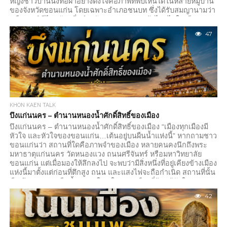
หญิงชาวบ้านนั่งทอผ้าอย่างตั้งใจคือภาพที่พบเห็นได้ในหลายหมู่บ้าน
ของจังหวัดขอนแก่น โดยเฉพาะอำเภอชนบท ซึ่งได้รับสมญานามว่า
“เมืองราชินีไหมมัดหมี่” สำหรับชาวขอนแก่น ผ้าไหมไม่ใช่เพียง
เครื่องนุ่งห่ม หากแต่เป็นภาษาที่บอกเล่าประวัติศาสตร์ ความเชื่อ
47
และอัตลักษณ์ของชุมชนผ่านลวดลาย สีสัน และฝีมือของผู้ทอ จุดเริ่ม
ต้นจากวิถีชีวิต ภูมิปัญญาการทอผ้าในภาคอีสานเกิดขึ้นจากความ
จำเป็นของการดำรงชีวิต ผู้หญิงในครอบครัวปลูกหม่อน...
KHON KAEN TALK
บึงแก่นนคร – ตำนานหนองน้ำศักดิ์สิทธิ์ของเมือง
บึงแก่นนคร – ตำนานหนองน้ำศักดิ์สิทธิ์ของเมือง “เมืองทุกเมืองมี
หัวใจ และหัวใจของขอนแก่น…เต้นอยู่บนผืนน้ำแห่งนี้” หากถามชาว
ขอนแก่นว่า สถานที่ใดคือภาพจำของเมือง หลายคนคงนึกถึงพระ
มหาธาตุแก่นนคร วัดหนองแวง ถนนศรีจันทร์ หรือมหาวิทยาลัย
ขอนแก่น แต่เมื่อมองให้ลึกลงไป จะพบว่ามีสิ่งหนึ่งที่อยู่เคียงข้างเมือง
แห่งนี้มาตั้งแต่ก่อนที่ตึกสูง ถนน และแสงไฟจะถือกำเนิด สถานที่นั้น
คือ บึงแก่นนคร ผืนน้ำขนาดใหญ่ใจกลางเมืองที่ผู้คนรู้จักในฐานะ
สวนสาธารณะ สถานที่ออกกำลังกาย และแหล่งพักผ่อน แต่สำหรับ
42
คนรุ่นก่อน บึงแห่งนี้ไม่ใช่เพียงแหล่งน้ำธรรมชาติ หากเป็น...