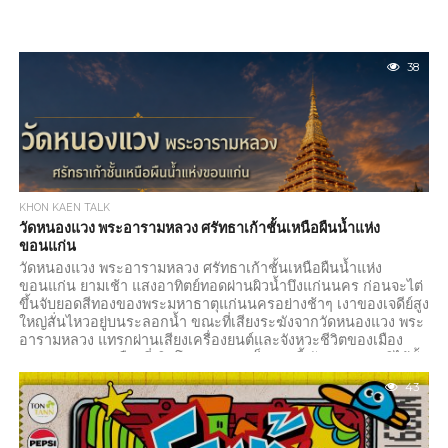
38
KHON KAEN TALK
วัดหนองแวง พระอารามหลวง ศรัทธาเก้าชั้นเหนือผืนน้ำแห่ง
ขอนแก่น
วัดหนองแวง พระอารามหลวง ศรัทธาเก้าชั้นเหนือผืนน้ำแห่ง
ขอนแก่น ยามเช้า แสงอาทิตย์ทอดผ่านผิวน้ำบึงแก่นนคร ก่อนจะไต่
ขึ้นจับยอดสีทองของพระมหาธาตุแก่นนครอย่างช้าๆ เงาของเจดีย์สูง
ใหญ่สั่นไหวอยู่บนระลอกน้ำ ขณะที่เสียงระฆังจากวัดหนองแวง พระ
อารามหลวง แทรกผ่านเสียงเครื่องยนต์และจังหวะชีวิตของเมือง
ขอนแก่น กลางเมืองที่เติบโตอย่างรวดเร็วแห่งนี้ วัดหนองแวงมิได้ตั้ง
อยู่อย่างโดดเดี่ยว หากเป็นเสมือนหลักหมายที่เชื่อมภูมิประเทศ
43
ประวัติศาสตร์ และความเชื่อของผู้คนเข้าด้วยกัน พระมหาธาตุเก้า
ชั้นตั้งตระหง่านริมบึง มองเห็นได้จากหลายจุดของเมือง แต่เมื่อก้าว
ผ่านกำแพงวัดเข้าไป ความสูงใหญ่ที่เห็นจากระยะไกลกลับเผยราย