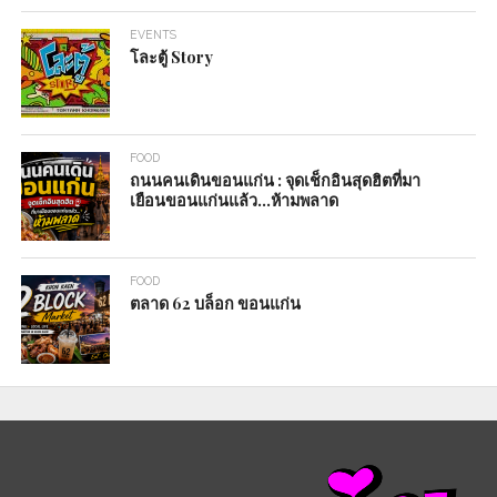
EVENTS
โละตู้ Story
FOOD
ถนนคนเดินขอนแก่น : จุดเช็กอินสุดฮิตที่มา
เยือนขอนแก่นแล้ว…ห้ามพลาด
FOOD
ตลาด 62 บล็อก ขอนแก่น