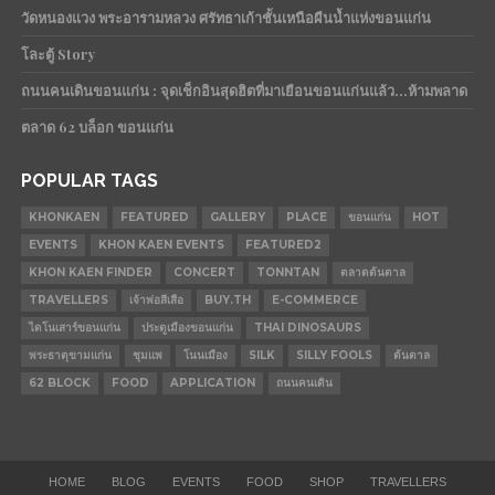
วัดหนองแวง พระอารามหลวง ศรัทธาเก้าชั้นเหนือผืนน้ำแห่งขอนแก่น
โละตู้ Story
ถนนคนเดินขอนแก่น : จุดเช็กอินสุดฮิตที่มาเยือนขอนแก่นแล้ว…ห้ามพลาด
ตลาด 62 บล็อก ขอนแก่น
POPULAR TAGS
KHONKAEN
FEATURED
GALLERY
PLACE
ขอนแก่น
HOT
EVENTS
KHON KAEN EVENTS
FEATURED2
KHON KAEN FINDER
CONCERT
TONNTAN
ตลาดต้นตาล
TRAVELLERS
เจ้าพ่อสีเสือ
BUY.TH
E-COMMERCE
ไดโนเสาร์ขอนแก่น
ประตูเมืองขอนแก่น
THAI DINOSAURS
พระธาตุขามแก่น
ชุมแพ
โนนเมือง
SILK
SILLY FOOLS
ต้นตาล
62 BLOCK
FOOD
APPLICATION
ถนนคนเดิน
HOME
BLOG
EVENTS
FOOD
SHOP
TRAVELLERS