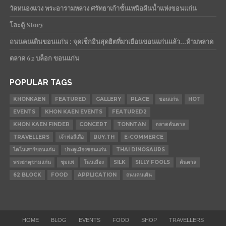
วัดหนองแวง พระอารามหลวง ศรัทธาเก้าชั้นเหนือผืนน้ำแห่งขอนแก่น
โละตู้ Story
ถนนคนเดินขอนแก่น : จุดเช็กอินสุดฮิตที่มาเยือนขอนแก่นแล้ว…ห้ามพลาด
ตลาด 62 บล็อก ขอนแก่น
POPULAR TAGS
KHONKAEN
FEATURED
GALLERY
PLACE
ขอนแก่น
HOT
EVENTS
KHON KAEN EVENTS
FEATURED2
KHON KAEN FINDER
CONCERT
TONNTAN
ตลาดต้นตาล
TRAVELLERS
เจ้าพ่อสีเสือ
BUY.TH
E-COMMERCE
ไดโนเสาร์ขอนแก่น
ประตูเมืองขอนแก่น
THAI DINOSAURS
พระธาตุขามแก่น
ชุมแพ
โนนเมือง
SILK
SILLY FOOLS
ต้นตาล
62 BLOCK
FOOD
APPLICATION
ถนนคนเดิน
HOME
BLOG
EVENTS
FOOD
SHOP
TRAVELLERS