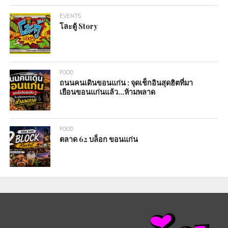
EVENTS
โละตู้ Story
FOOD
ถนนคนเดินขอนแก่น : จุดเช็กอินสุดฮิตที่มา
เยือนขอนแก่นแล้ว…ห้ามพลาด
FOOD
ตลาด 62 บล็อก ขอนแก่น