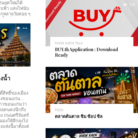
ยุคใหม่ได้
338
ขอบฟ้า แสงไฟนับ
ลากหลายวัยค่อย ๆ
งนี้ กลิ่นอาหาร
นตรีสดดังแว่ว
44
้คนทำให้
 ตลาดต้นตาลตั้ง
อนแก่น เปิดให้
KHON KAEN TALK
.
BUY.th Application : Download
Ready
52
งน้ำ
์สิทธิ์ของเมือง
จของขอนแก่น…
มชาวขอนแก่นว่า
ายคนคงนึกถึง
FOOD
 ถนนศรีจันทร์
ตลาดต้นตาล ชิม ช้อป ชิล
อมองให้ลึกลงไป
องแห่งนี้มาตั้งแต่
อกำเนิด สถานที่
49
หญ่ใจกลางเมือง