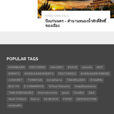
KHON KAEN TALK
บึงแก่นนคร – ตำนานหนองน้ำศักดิ์สิทธิ์
ของเมือง
POPULAR TAGS
KHONKAEN
FEATURED
GALLERY
PLACE
ขอนแก่น
HOT
EVENTS
KHON KAEN EVENTS
FEATURED2
KHON KAEN FINDER
CONCERT
TONNTAN
ตลาดต้นตาล
TRAVELLERS
เจ้าพ่อสีเสือ
BUY.TH
E-COMMERCE
ไดโนเสาร์ขอนแก่น
ประตูเมืองขอนแก่น
THAI DINOSAURS
พระธาตุขามแก่น
ชุมแพ
โนนเมือง
SILK
SILLY FOOLS
ต้นตาล
62 BLOCK
FOOD
APPLICATION
ถนนคนเดิน