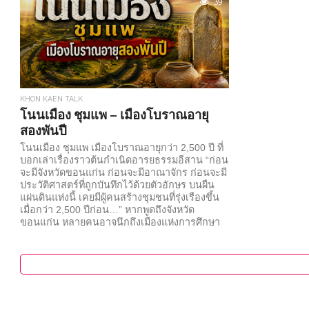
39
เป็นภาษาที่บอ
อัตลักษณ์ของ
ของผู้ทอ จุดเร
ผ้าในภาคอีสา
ดำรงชีวิต ผู้
KHON KAEN TALK
โนนเมือง ชุมแพ – เมืองโบราณอายุ
สองพันปี
โนนเมือง ชุมแพ เมืองโบราณอายุกว่า 2,500 ปี ที่
บอกเล่าเรื่องราวต้นกำเนิดอารยธรรมอีสาน “ก่อน
จะมีจังหวัดขอนแก่น ก่อนจะมีอาณาจักร ก่อนจะมี
ประวัติศาสตร์ที่ถูกบันทึกไว้ด้วยตัวอักษร บนผืน
แผ่นดินแห่งนี้ เคยมีผู้คนสร้างชุมชนที่รุ่งเรืองขึ้น
เมื่อกว่า 2,500 ปีก่อน…” หากพูดถึงจังหวัด
ขอนแก่น หลายคนอาจนึกถึงเมืองแห่งการศึกษา
เมืองศูนย์กลางเศรษฐกิจของภาคอีสาน หรือดิน
แดนแห่งไดโนเสาร์ แต่มีคนเพียงไม่มากนักที่รู้ว่า
จังหวัดแห่งนี้ยังเป็นที่ตั้งของหนึ่งในแหล่ง
โบราณคดีที่สำคัญที่สุดของประเทศไทย นั่นคือ
เมืองโบราณโนนเมือง อำเภอชุมแพ...