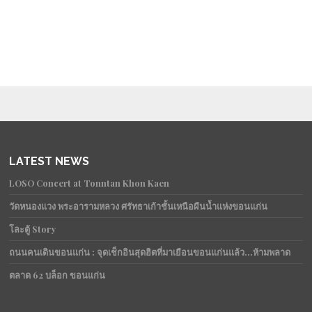
LATEST NEWS
LOSO Concert at Tonntan Khon Kaen
วัดหนองแวง พระอารามหลวง ศรัทธาเก้าชั้นเหนือผืนน้ำแห่งขอนแก่น
โละตู้ Story
ถนนคนเดินขอนแก่น : จุดเช็กอินสุดฮิตที่มาเยือนขอนแก่นแล้ว…ห้ามพลาด
ตลาด 62 บล็อก ขอนแก่น