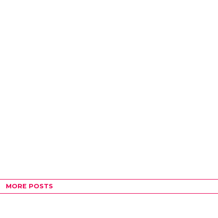
กเล่าประวัติศาสตร์ ความเชื่อ และ
ที่ผู้คนรู้จักในฐานะสวนสาธารณ
ชุมชนผ่านลวดลาย สีสัน และฝีมือ
กำลังกาย และแหล่งพักผ่อน แต่สำ
ิ่มต้นจากวิถีชีวิต ภูมิปัญญาการทอ
บึงแห่งนี้ไม่ใช่เพียงแหล่งน้ำธรรม
นเกิดขึ้นจากความจำเป็นของการ
หญิงในครอบครัวปลูกหม่อน...
MORE POSTS