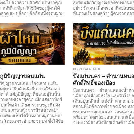
่เต็มไปด้วยความคึกคัก แต่หากคุณ
สะท้อนจิตวิญญาณของคนขอนแก่น
ที่ที่สะท้อนวิถีชีวิตของผู้คนได้
อย่างชัดเจน เมื่อพระอาทิตย์ลับ
“ตลาด 62 บล็อก” คืออีกหนึ่งจุดหมาย
พันดวงเริ่มส่องสว่าง ผู้คนจากห
ที่นี่ไม่ได้เป็นเพียงตลาดสำหรับซื้อ
เดินเข้ามาเติมชีวิตให้กับตลาดแห่
ั้น หากยังเป็นพื้นที่ที่รวมเอาอาหาร
หอมกรุ่นลอยมาตามสายลม เสียงด
45
ราฟต์ สินค้าแฮนด์เมด...
มาจากเวทีกลาง และรอยยิ้มของผู
บรรยากาศเต็มไปด้วยความอบอุ่น
อยู่บนถนนมิตรภาพ ใจกลางเมืองข
บริการทุกวันในช่วงเย็นจนถึงค่ำ..
K
KHON KAEN TALK
ภูมิปัญญาขอนแก่น
บึงแก่นนคร – ตำนานหนอ
ศักดิ์สิทธิ์ของเมือง
ปัญญาขอนแก่น เรื่องเล่าบนเส้น
ิตผู้คน “ผืนผ้าหนึ่งผืน อาจใช้เวลา
บึงแก่นนคร – ตำนานหนองน้ำศักดิ
ปดาห์ แต่ภูมิปัญญาที่ซ่อนอยู่ในนั้น
“เมืองทุกเมืองมีหัวใจ และหัวใ
มาหลายชั่วอายุคน” เมื่อแสงอาทิตย์
เต้นอยู่บนผืนน้ำแห่งนี้” หากถา
บนกี่ทอผ้า เสียงกระทบของฟืมดัง
สถานที่ใดคือภาพจำของเมือง หล
่ำเสมอ ภาพหญิงชาวบ้านนั่งทอผ้า
พระมหาธาตุแก่นนคร วัดหนองแวง
อภาพที่พบเห็นได้ในหลายหมู่บ้านของ
หรือมหาวิทยาลัยขอนแก่น แต่เมื่
่น โดยเฉพาะอำเภอชนบท ซึ่งได้รับ
จะพบว่ามีสิ่งหนึ่งที่อยู่เคียงข้างเมื
มืองราชินีไหมมัดหมี่” สำหรับชาว
ก่อนที่ตึกสูง ถนน และแสงไฟจะถื
ไม่ใช่เพียงเครื่องนุ่งห่ม หากแต่
นั้นคือ บึงแก่นนคร ผืนน้ำขนาดใ