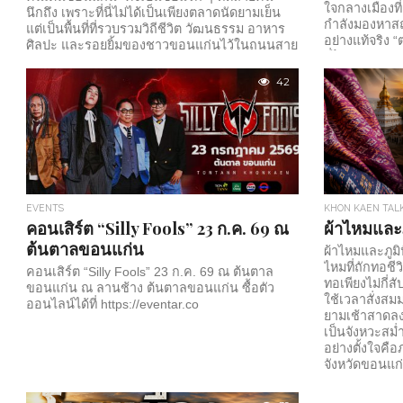
ใจกลางเมืองที
นึกถึง เพราะที่นี่ไม่ได้เป็นเพียงตลาดนัดยามเย็น
กำลังมองหาสถาน
แต่เป็นพื้นที่ที่รวบรวมวิถีชีวิต วัฒนธรรม อาหาร
อย่างแท้จริง 
ศิลปะ และรอยยิ้มของชาวขอนแก่นไว้ในถนนสาย
ที่ไม่ควรพลาด 
เดียว ทุกเย็นวันเสาร์ ใจกลางเมืองขอนแก่นจะ
ขายสินค้าเท่าน
คึกคักไปด้วยนักท่องเที่ยว คนท้องถิ่น และ
42
ท้องถิ่น งานค
ครอบครัวที่ออกมาเดินเล่น ชิมอาหารอร่อย และ
เลือกซื้อสินค้าทำมือจากผู้ประกอบการในชุมชน
ถนนสายนี้เปิดให้เดินตั้งแต่ช่วงเย็นไปจนถึงค่ำ
พร้อมร้านค้าหลายร้อยร้านที่เรียงรายตลอดเส้น
ทางกว่า 700...
EVENTS
KHON KAEN TAL
คอนเสิร์ต “Silly Fools” 23 ก.ค. 69 ณ
ผ้าไหมและ
ต้นตาลขอนแก่น
ผ้าไหมและภูมิ
ไหมที่ถักทอชีว
คอนเสิร์ต “Silly Fools” 23 ก.ค. 69 ณ ต้นตาล
ทอเพียงไม่กี่สั
ขอนแก่น ณ ลานช้าง ต้นตาลขอนแก่น ซื้อตัว
ใช้เวลาสั่งสม
ออนไลน์ได้ที่ https://eventar.co
ยามเช้าสาดลง
เป็นจังหวะสม
อย่างตั้งใจคื
จังหวัดขอนแก
สมญานามว่า “เ
ขอนแก่น ผ้าไหม