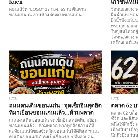
Kaen
เก้าชั้นเห
คอนเสิร์ต “LOSO” 17 ส.ค. 69 ณ ต้นตาล
วัดหนองแวง พ
ขอนแก่น ณ ลานช้าง ต้นตาลขอนแก่น
ผืนน้ำแห่งขอ
ผิวน้ำบึงแก่น
พระมหาธาตุแก
ใหญ่สั่นไหวอย
วัดหนองแวง 
เครื่องยนต์แ
กลางเมืองที่เต
แวงมิได้ตั้งอย
43
หมายที่เชื่อม
เชื่อของผู้คนเ
ตระหง่านริมบ
แต่เมื่อก้าวผ
เห็นจากระยะไ
—ลายพญานาค 
ผนัง และเรื่องเ
FOOD
FOOD
ถนนคนเดินขอนแก่น : จุดเช็กอินสุดฮิต
ตลาด 62 บ
ที่มาเยือนขอนแก่นแล้ว…ห้ามพลาด
ตลาด 62 บล็อก
ชีวิต และสีสั
ถนนคนเดินขอนแก่น จุดเช็กอินสุดฮิตที่มาเยือน
หนึ่งให้ลึกซึ
ขอนแก่นแล้ว…ห้ามพลาด หากพูดถึงสถานที่ที่
เมืองนั้น” เม
สะท้อนเสน่ห์ของจังหวัดขอนแก่นได้ดีที่สุด “ถนน
นึกถึงบึงแก่
คนเดินขอนแก่น” คงเป็นชื่อแรก ๆ ที่หลายคน