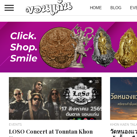
HOME
BLOG
EV
33
EVENTS
KHON KAEN TAL
LOSO Concert at Tonntan Khon
วัดหนองแว