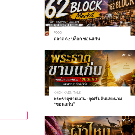
ะ สถานที่ออก
หรับคนรุ่นก่อน
ชาติ หากเป็น...
FOOD
ตลาด 62 บล็อก ขอนแก่น
47
KHON KAEN TALK
พระธาตุขามแก่น : จุดเริ่มต้นแห่งนาม
“ขอนแก่น”
45