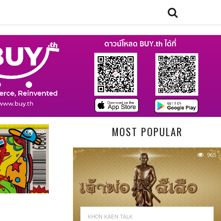
MOST POPULAR
40
965
KHON KAEN TALK