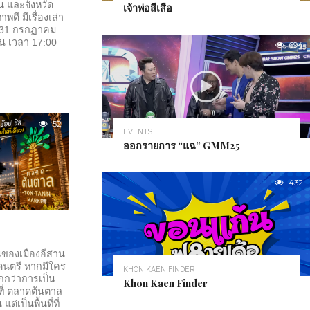
น และจังหวัด
เจ้าพ่อสีเสือ
ดี มีเรื่องเล่า
 – 31 กรกฏาคม
 เวลา 17:00
694
52
EVENTS
ออกรายการ “แฉ” GMM25
432
นของเมืองอีสาน
งดนตรี หากมีใคร
KHON KAEN FINDER
กกว่าการเป็น
Khon Kaen Finder
ที่ ตลาดต้นตาล
ต่เป็นพื้นที่ที่