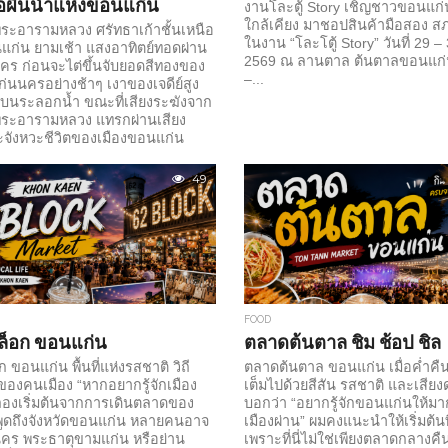
นือผืนน้ำแห่งขอนแก่น
งานโละตู้ Story เชิญชาวขอนแก่
ใกล้เคียง มาชอปสินค้ามือสอง สภาพ
ระอารามหลวง ศรัทธาเก้าชั้นเหนือ
ในงาน “โละโตู้ Story” วันที่ 29
นแก่น ยามเช้า แสงอาทิตย์ทอดผ่าน
2569 ณ ลานตาล ต้นตาลขอนแก่น
นคร ก่อนจะไต่ขึ้นจับยอดสีทองของ
–...
่นนครอย่างช้าๆ เงาของเจดีย์สูง
ู่บนระลอกน้ำ ขณะที่เสียงระฆังจาก
พระอารามหลวง แทรกผ่านเสียง
ละจังหวะชีวิตของเมืองขอนแก่น
ิบโตอย่างรวดเร็วแห่งนี้ วัดหนอง
ู่อย่างโดดเดี่ยว หากเป็นเสมือนหลัก
49
ภูมิประเทศ ประวัติศาสตร์ และความ
ข้าด้วยกัน พระมหาธาตุเก้าชั้นตั้ง
ึง มองเห็นได้จากหลายจุดของเมือง
่านกำแพงวัดเข้าไป ความสูงใหญ่ที่
กลกลับเผยรายละเอียดเล็กละเอียด
บานประตูแกะสลัก จิตรกรรมฝา
ล่าพื้นบ้านที่ซ่อนอยู่ตามชั้นต่างๆ...
FOOD
ล็อก ขอนแก่น
ตลาดต้นตาล ชิม ช้อป ชิล
 ขอนแก่น พื้นที่แห่งรสชาติ วิถี
ตลาดต้นตาล ขอนแก่น เมื่อค่ำคื
นของคนเมือง “หากอยากรู้จักเมือง
เต็มไปด้วยสีสัน รสชาติ และเสีย
้ง ลองเริ่มต้นจากการเดินตลาดของ
บอกว่า “อยากรู้จักขอนแก่นให้มา
ื่อพูดถึงจังหวัดขอนแก่น หลายคนอาจ
เมืองผ่าน” ผมคงแนะนำให้เริ่มต้น
นนคร พระธาตุขามแก่น หรือย่าน
เพราะที่นี่ไม่ใช่เพียงตลาดกลางคืน แ