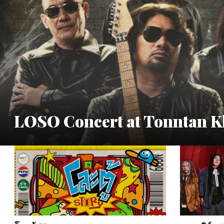
LOSO Concert at Tonntan 
45