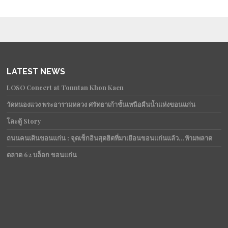
LATEST NEWS
LOSO Concert at Tonntan Khon Kaen
วัดหนองแวง พระอารามหลวง ศรัทธาเก้าชั้นเหนือผืนน้ำแห่งขอนแก่น
โละตู้ Story
ถนนคนเดินขอนแก่น : จุดเช็กอินสุดฮิตที่มาเยือนขอนแก่นแล้ว…ห้ามพลาด
ตลาด 62 บล็อก ขอนแก่น