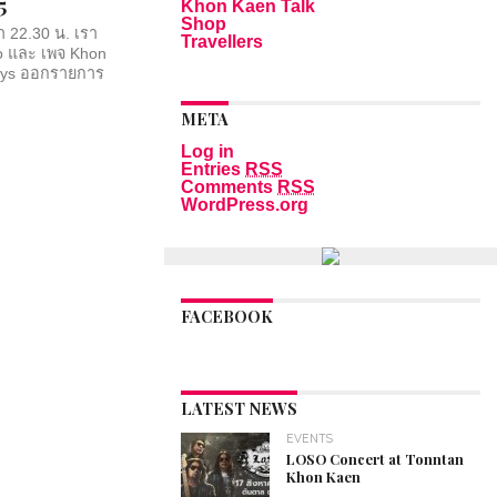
5
Khon Kaen Talk
Shop
า 22.30 น. เรา
Travellers
o และ เพจ Khon
Toys ออกรายการ
META
Log in
Entries
RSS
Comments
RSS
WordPress.org
FACEBOOK
LATEST NEWS
EVENTS
LOSO Concert at Tonntan
Khon Kaen