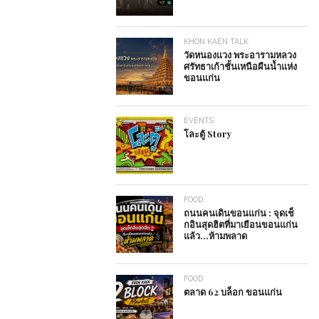
KHON KAEN TALK
วัดหนองแวง พระอารามหลวง
ศรัทธาเก้าชั้นเหนือผืนน้ำแห่ง
ขอนแก่น
EVENTS
โละตู้ Story
FOOD
ถนนคนเดินขอนแก่น : จุดเช็
กอินสุดฮิตที่มาเยือนขอนแก่น
แล้ว…ห้ามพลาด
FOOD
ตลาด 62 บล็อก ขอนแก่น