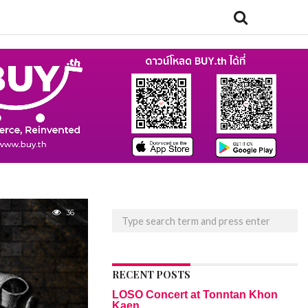
36
RECENT POSTS
LOSO Concert at Tonntan Khon
Kaen