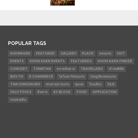
POPULAR TAGS
KHONKAEN
FEATURED
GALLERY
PLACE
ขอนแก่น
HOT
EVENTS
KHON KAEN EVENTS
FEATURED2
KHON KAEN FINDER
CONCERT
TONNTAN
ตลาดต้นตาล
TRAVELLERS
เจ้าพ่อสีเสือ
BUY.TH
E-COMMERCE
ไดโนเสาร์ขอนแก่น
ประตูเมืองขอนแก่น
THAI DINOSAURS
พระธาตุขามแก่น
ชุมแพ
โนนเมือง
SILK
SILLY FOOLS
ต้นตาล
62 BLOCK
FOOD
APPLICATION
ถนนคนเดิน