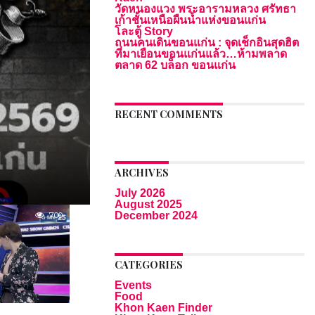
วัดหนองแวง พระอารามหลวง ศรัทธา
เก้าชั้นเหนือผืนน้ำแห่งขอนแก่น
โละตู้ Story
ถนนคนเดินขอนแก่น : จุดเช็กอินสุดฮิต
ที่มาเยือนขอนแก่นแล้ว…ห้ามพลาด
ตลาด 62 บล็อก ขอนแก่น
RECENT COMMENTS
ARCHIVES
July 2026
August 2025
December 2024
700
CATEGORIES
Events
Food
Khon Kaen Finder