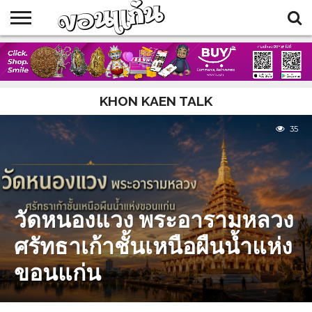
HOME
BLOG
EVENTS
FOOD
SHOP
TRAVELLERS
KHON KAEN TALK
35
วัดหนองแวง พระอารามหลวง
ศรัทธาเก้าชั้นเหนือผืนน้ำแห่ง
ขอนแก่น