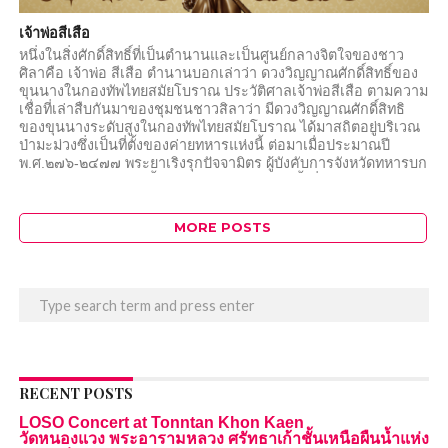
เจ้าพ่อสีเสือ
หนึ่งในสิ่งศักดิ์สิทธิ์ที่เป็นตำนานและเป็นศูนย์กลางจิตใจของชาว
ศิลาคือ เจ้าพ่อ สีเสือ ตำนานบอกเล่าว่า ดวงวิญญาณศักดิ์สิทธิ์ของ
ขุนนางในกองทัพไทยสมัยโบราณ ประวัติศาลเจ้าพ่อสีเสือ ตามความ
เชื่อที่เล่าสืบกันมาของชุมชนชาวสิลาว่า มีดวงวิญญาณศักดิ์สิทธิ
ของขุนนางระดับสูงในกองทัพไทยสมัยโบราณ ได้มาสถิตอยู่บริเวณ
ป่ามะม่วงซึ่งเป็นที่ตั้งของค่ายทหารแห่งนี้ ต่อมาเมื่อประมาณปี
พ.ศ.๒๗๖-๒๔๗๗ พระยาเริงรุกปัจจามิตร ผู้บังคับการจังหวัดทหารบก
นครราชสีมาในขณะนั้นได้นำกองทหารม้ามาตั้งที่ จังหวัดขอนแก่น
ได้เห็นสภาพทาง ภูมิศาสตร์บึงทุ่งสร้างมีอาณาเขตกว้างขวางและ
อุดมสมบูรณ์ จึงได้ประสานกับ นายจำนงค์ไชยสิทธิ์ กำนันตำบลศิลา
MORE POSTS
อำเภอเมืองขอนแก่น ประกาศเป็นสถานที่ราชการ เป็นค่ายทหาร
ตามประกาศ...
RECENT POSTS
LOSO Concert at Tonntan Khon Kaen
วัดหนองแวง พระอารามหลวง ศรัทธาเก้าชั้นเหนือผืนน้ำแห่ง