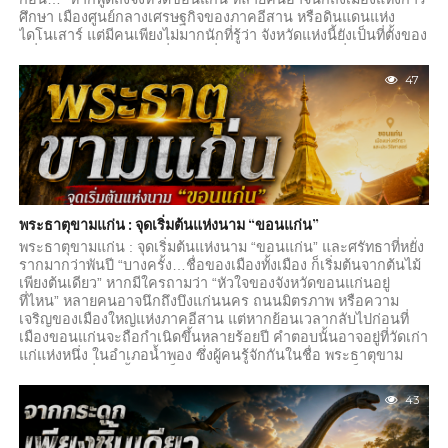
ศึกษา เมืองศูนย์กลางเศรษฐกิจของภาคอีสาน หรือดินแดนแห่ง
ไดโนเสาร์ แต่มีคนเพียงไม่มากนักที่รู้ว่า จังหวัดแห่งนี้ยังเป็นที่ตั้งของ
หนึ่งในแหล่งโบราณคดีที่สำคัญที่สุดของประเทศไทย นั่นคือ เมือง
โบราณโนนเมือง อำเภอชุมแพ...
47
พระธาตุขามแก่น : จุดเริ่มต้นแห่งนาม “ขอนแก่น”
พระธาตุขามแก่น : จุดเริ่มต้นแห่งนาม “ขอนแก่น” และศรัทธาที่หยั่ง
รากมากว่าพันปี “บางครั้ง…ชื่อของเมืองทั้งเมือง ก็เริ่มต้นจากต้นไม้
เพียงต้นเดียว” หากมีใครถามว่า “หัวใจของจังหวัดขอนแก่นอยู่
ที่ไหน” หลายคนอาจนึกถึงบึงแก่นนคร ถนนมิตรภาพ หรือความ
เจริญของเมืองใหญ่แห่งภาคอีสาน แต่หากย้อนเวลากลับไปก่อนที่
เมืองขอนแก่นจะถือกำเนิดขึ้นหลายร้อยปี คำตอบนั้นอาจอยู่ที่วัดเก่า
แก่แห่งหนึ่ง ในอำเภอน้ำพอง ซึ่งผู้คนรู้จักกันในชื่อ พระธาตุขาม
แก่น สถานที่แห่งนี้ไม่ได้เป็นเพียงโบราณสถาน หากแต่เป็นรากเหง้า
ของชื่อ “ขอนแก่น” และเป็นศูนย์รวมศรัทธาที่เชื่อมโยงผู้คนกับ
43
พระพุทธศาสนา ประวัติศาสตร์ และอัตลักษณ์ของภูมิภาคอีสานมา
นานนับพันปี...