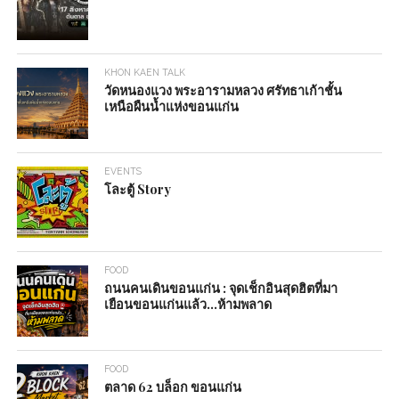
KHON KAEN TALK
วัดหนองแวง พระอารามหลวง ศรัทธาเก้าชั้น
เหนือผืนน้ำแห่งขอนแก่น
EVENTS
โละตู้ Story
FOOD
ถนนคนเดินขอนแก่น : จุดเช็กอินสุดฮิตที่มา
เยือนขอนแก่นแล้ว…ห้ามพลาด
FOOD
ตลาด 62 บล็อก ขอนแก่น