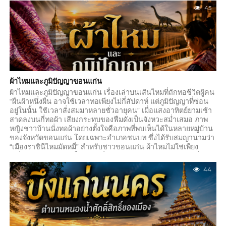
45
ผ้าไหมและภูมิปัญญาขอนแก่น
ผ้าไหมและภูมิปัญญาขอนแก่น เรื่องเล่าบนเส้นไหมที่ถักทอชีวิตผู้คน
“ผืนผ้าหนึ่งผืน อาจใช้เวลาทอเพียงไม่กี่สัปดาห์ แต่ภูมิปัญญาที่ซ่อน
อยู่ในนั้น ใช้เวลาสั่งสมมาหลายชั่วอายุคน” เมื่อแสงอาทิตย์ยามเช้า
สาดลงบนกี่ทอผ้า เสียงกระทบของฟืมดังเป็นจังหวะสม่ำเสมอ ภาพ
หญิงชาวบ้านนั่งทอผ้าอย่างตั้งใจคือภาพที่พบเห็นได้ในหลายหมู่บ้าน
ของจังหวัดขอนแก่น โดยเฉพาะอำเภอชนบท ซึ่งได้รับสมญานามว่า
“เมืองราชินีไหมมัดหมี่” สำหรับชาวขอนแก่น ผ้าไหมไม่ใช่เพียง
เครื่องนุ่งห่ม หากแต่เป็นภาษาที่บอกเล่าประวัติศาสตร์ ความเชื่อ
และอัตลักษณ์ของชุมชนผ่านลวดลาย สีสัน และฝีมือของผู้ทอ จุดเริ่ม
44
ต้นจากวิถีชีวิต ภูมิปัญญาการทอผ้าในภาคอีสานเกิดขึ้นจากความ
จำเป็นของการดำรงชีวิต ผู้หญิงในครอบครัวปลูกหม่อน...