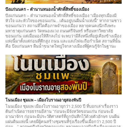
บึงแก่นนคร – ตำนานหนองน้ำศักดิ์สิทธิ์ของเมือง
บึงแก่นนคร – ตำนานหนองน้ำศักดิ์สิทธิ์ของเมือง “เมืองทุกเมืองมี
หัวใจ และหัวใจของขอนแก่น…เต้นอยู่บนผืนน้ำแห่งนี้” หากถามชาว
ขอนแก่นว่า สถานที่ใดคือภาพจำของเมือง หลายคนคงนึกถึงพระ
มหาธาตุแก่นนคร วัดหนองแวง ถนนศรีจันทร์ หรือมหาวิทยาลัย
ขอนแก่น แต่เมื่อมองให้ลึกลงไป จะพบว่ามีสิ่งหนึ่งที่อยู่เคียงข้างเมือง
แห่งนี้มาตั้งแต่ก่อนที่ตึกสูง ถนน และแสงไฟจะถือกำเนิด สถานที่นั้น
คือ บึงแก่นนคร ผืนน้ำขนาดใหญ่ใจกลางเมืองที่ผู้คนรู้จักในฐานะ
สวนสาธารณะ สถานที่ออกกำลังกาย และแหล่งพักผ่อน แต่สำหรับ
คนรุ่นก่อน บึงแห่งนี้ไม่ใช่เพียงแหล่งน้ำธรรมชาติ หากเป็น...
39
โนนเมือง ชุมแพ – เมืองโบราณอายุสองพันปี
โนนเมือง ชุมแพ เมืองโบราณอายุกว่า 2,500 ปี ที่บอกเล่าเรื่องราว
ต้นกำเนิดอารยธรรมอีสาน “ก่อนจะมีจังหวัดขอนแก่น ก่อนจะมี
อาณาจักร ก่อนจะมีประวัติศาสตร์ที่ถูกบันทึกไว้ด้วยตัวอักษร บนผืน
แผ่นดินแห่งนี้ เคยมีผู้คนสร้างชุมชนที่รุ่งเรืองขึ้นเมื่อกว่า 2,500 ปี
ก่อน…” หากพูดถึงจังหวัดขอนแก่น หลายคนอาจนึกถึงเมืองแห่งการ