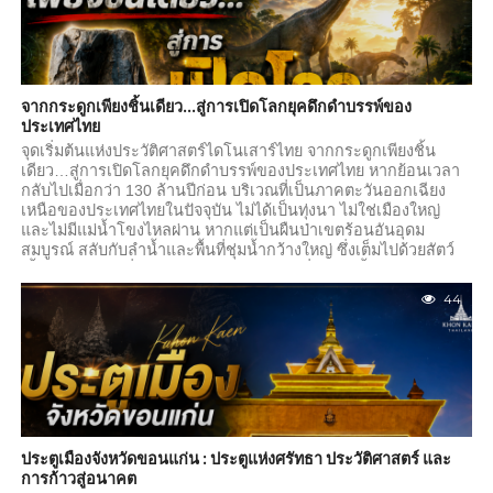
จากกระดูกเพียงชิ้นเดียว…สู่การเปิดโลกยุคดึกดำบรรพ์ของ
ประเทศไทย
จุดเริ่มต้นแห่งประวัติศาสตร์ไดโนเสาร์ไทย จากกระดูกเพียงชิ้น
เดียว…สู่การเปิดโลกยุคดึกดำบรรพ์ของประเทศไทย หากย้อนเวลา
กลับไปเมื่อกว่า 130 ล้านปีก่อน บริเวณที่เป็นภาคตะวันออกเฉียง
เหนือของประเทศไทยในปัจจุบัน ไม่ได้เป็นทุ่งนา ไม่ใช่เมืองใหญ่
และไม่มีแม่น้ำโขงไหลผ่าน หากแต่เป็นผืนป่าเขตร้อนอันอุดม
สมบูรณ์ สลับกับลำน้ำและพื้นที่ชุ่มน้ำกว้างใหญ่ ซึ่งเต็มไปด้วยสัตว์
เลื้อยคลานยักษ์ที่เราเรียกว่า “ไดโนเสาร์” เรื่องราวทั้งหมดถูกซ่อน
อยู่ใต้ชั้นหินเป็นเวลาหลายสิบล้านปี จนกระทั่งการค้นพบกระดูก
44
เพียงชิ้นเดียว ได้กลายเป็นจุดเปลี่ยนสำคัญของวงการวิทยาศาสตร์
ไทย การค้นพบที่เปลี่ยนหน้าประวัติศาสตร์ ในปี พ.ศ. 2519 ระหว่าง
การสำรวจทางธรณีวิทยา ณ...
ประตูเมืองจังหวัดขอนแก่น : ประตูแห่งศรัทธา ประวัติศาสตร์ และ
การก้าวสู่อนาคต