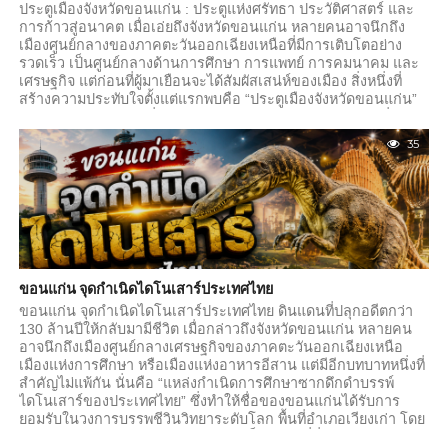
ประตูเมืองจังหวัดขอนแก่น : ประตูแห่งศรัทธา ประวัติศาสตร์ และ
การก้าวสู่อนาคต เมื่อเอ่ยถึงจังหวัดขอนแก่น หลายคนอาจนึกถึง
เมืองศูนย์กลางของภาคตะวันออกเฉียงเหนือที่มีการเติบโตอย่าง
รวดเร็ว เป็นศูนย์กลางด้านการศึกษา การแพทย์ การคมนาคม และ
เศรษฐกิจ แต่ก่อนที่ผู้มาเยือนจะได้สัมผัสเสน่ห์ของเมือง สิ่งหนึ่งที่
สร้างความประทับใจตั้งแต่แรกพบคือ “ประตูเมืองจังหวัดขอนแก่น”
สัญลักษณ์อันสง่างามที่เปรียบเสมือนจุดต้อนรับผู้มาเยือนจากทั่วทุก
สารทิศ ประตูเมืองขอนแก่นตั้งอยู่บริเวณจุดตัดระหว่างถนนมิตรภาพ
35
และถนนศรีจันทร์ ซึ่งถือเป็นหนึ่งในทำเลสำคัญของเมือง ทำหน้าที่
เป็นทั้งสัญลักษณ์แห่งการต้อนรับและแลนด์มาร์กที่สะท้อนอัตลักษณ์
ของจังหวัด ผู้ที่เดินทางผ่านเส้นทางสายหลักของภาคอีสานมักจดจำ
ภาพของประตูเมืองแห่งนี้ได้เป็นอย่างดี จนกลายเป็นภาพจำของ
จังหวัดขอนแก่น ประตูเมืองหลังแรกสร้างขึ้นเมื่อปี พ.ศ....
ขอนแก่น จุดกำเนิดไดโนเสาร์ประเทศไทย
ขอนแก่น จุดกำเนิดไดโนเสาร์ประเทศไทย ดินแดนที่ปลุกอดีตกว่า
130 ล้านปีให้กลับมามีชีวิต เมื่อกล่าวถึงจังหวัดขอนแก่น หลายคน
อาจนึกถึงเมืองศูนย์กลางเศรษฐกิจของภาคตะวันออกเฉียงเหนือ
เมืองแห่งการศึกษา หรือเมืองแห่งอาหารอีสาน แต่มีอีกบทบาทหนึ่งที่
สำคัญไม่แพ้กัน นั่นคือ “แหล่งกำเนิดการศึกษาซากดึกดำบรรพ์
ไดโนเสาร์ของประเทศไทย” ซึ่งทำให้ชื่อของขอนแก่นได้รับการ
ยอมรับในวงการบรรพชีวินวิทยาระดับโลก พื้นที่อำเภอเวียงเก่า โดย
เฉพาะบริเวณ อุทยานแห่งชาติภูเวียง เป็นสถานที่ที่นักวิทยาศาสตร์