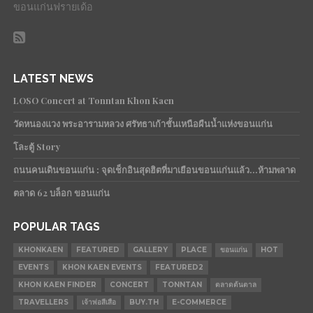
ขอนแก่นฟรายเด้อ
LATEST NEWS
LOSO Concert at Tonntan Khon Kaen
วัดหนองแวง พระอารามหลวง ศรัทธาเก้าชั้นเหนือผืนน้ำแห่งขอนแก่น
โละตู้ Story
ถนนคนเดินขอนแก่น : จุดเช็กอินสุดฮิตที่มาเยือนขอนแก่นแล้ว…ห้ามพลาด
ตลาด 62 บล็อก ขอนแก่น
POPULAR TAGS
KHONKAEN
FEATURED
GALLERY
PLACE
ขอนแก่น
HOT
EVENTS
KHON KAEN EVENTS
FEATURED2
KHON KAEN FINDER
CONCERT
TONNTAN
ตลาดต้นตาล
TRAVELLERS
เจ้าพ่อสีเสือ
BUY.TH
E-COMMERCE